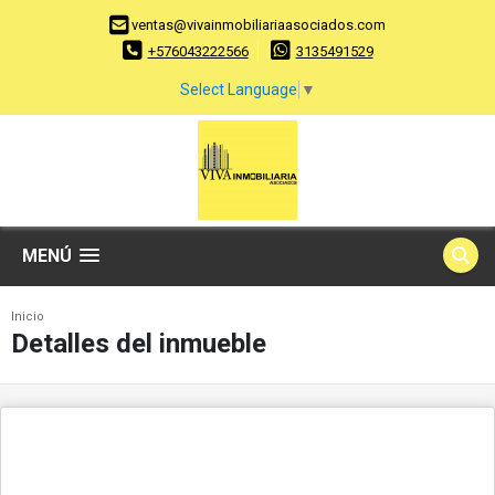
ventas@vivainmobiliariaasociados.com
+576043222566
3135491529
Select Language
▼
MENÚ
Inicio
Detalles del inmueble