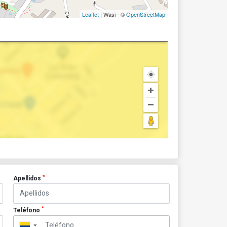
Leaflet
| Wasi - ©
OpenStreetMap
*
Apellidos
*
Teléfono
▼