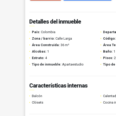
Detalles del inmueble
País:
Colombia
Depart
Zona / barrio:
Calle Larga
Código:
Área Construida:
36 m²
Área Te
Alcobas:
1
Baño:
1
Estrato:
4
Pisos:
2
Tipo de inmueble:
Apartaestudio
Tipo de
Características internas
Balcón
Calenta
Clósets
Cocina i