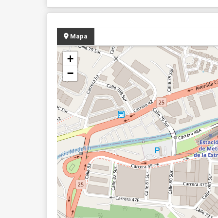
Mapa
+
−