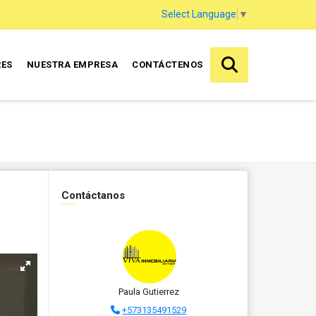
Select Language
▼
RES
NUESTRA EMPRESA
CONTÁCTENOS
Contáctanos
Paula Gutierrez
+573135491529