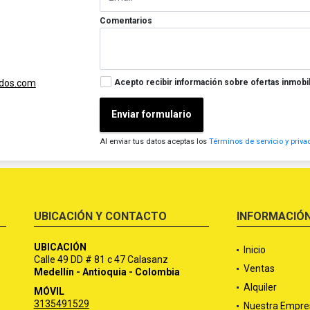
Comentarios
Acepto recibir información sobre ofertas inmobil
ados.com
Enviar formulario
Al enviar tus datos aceptas los
Términos de servicio y priva
UBICACIÓN Y CONTACTO
INFORMACIÓ
UBICACIÓN
Inicio
Calle 49 DD # 81 c 47 Calasanz
Ventas
Medellín - Antioquia - Colombia
Alquiler
MÓVIL
3135491529
Nuestra Empre