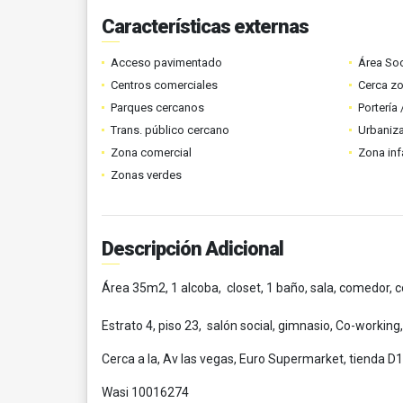
Características externas
Acceso pavimentado
Área Soc
Centros comerciales
Cerca z
Parques cercanos
Portería
Trans. público cercano
Urbaniza
Zona comercial
Zona infa
Zonas verdes
Descripción Adicional
Área 35m2, 1 alcoba, closet, 1 baño, sala, comedor, c
Estrato 4, piso 23, salón social, gimnasio, Co-working
Cerca a la, Av las vegas, Euro Supermarket, tienda D1
Wasi 10016274