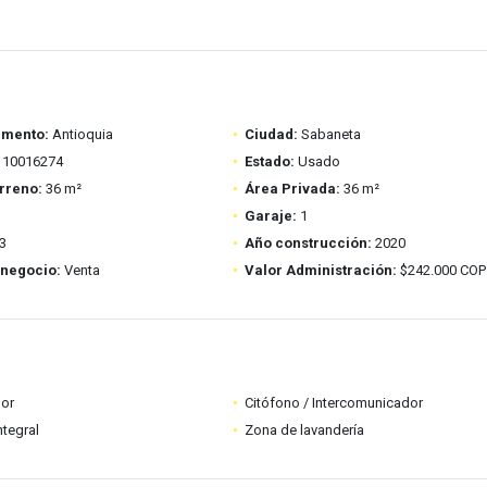
amento:
Antioquia
Ciudad:
Sabaneta
10016274
Estado:
Usado
rreno:
36 m²
Área Privada:
36 m²
Garaje:
1
3
Año construcción:
2020
 negocio:
Venta
Valor Administración:
$242.000 COP
dor
Citófono / Intercomunicador
ntegral
Zona de lavandería