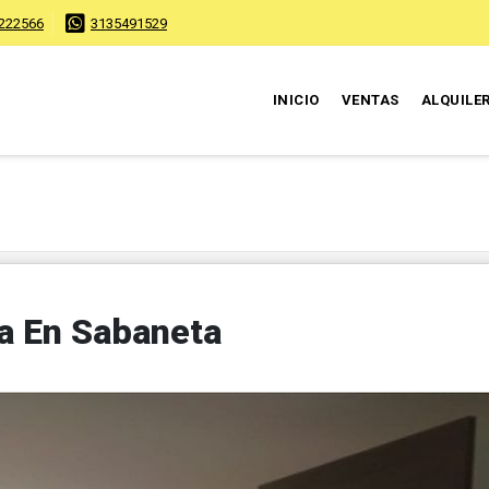
222566
3135491529
INICIO
VENTAS
ALQUILE
a En Sabaneta