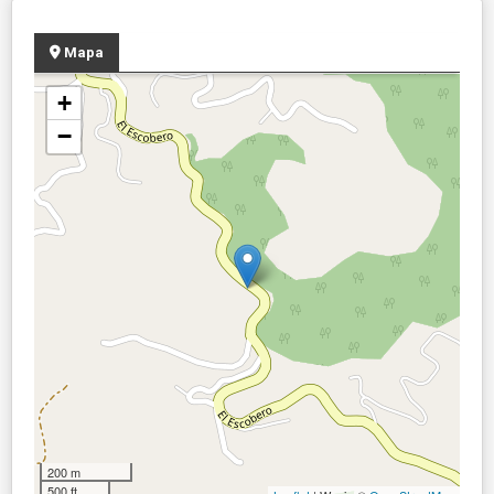
Mapa
+
−
200 m
500 ft