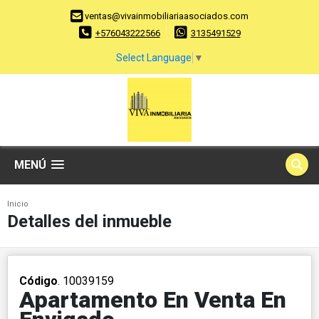
ventas@vivainmobiliariaasociados.com
+576043222566
3135491529
Select Language
▼
MENÚ
Inicio
Detalles del inmueble
Código
. 10039159
Apartamento En Venta En