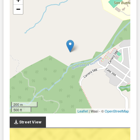
−
200 m
500 ft
Leaflet
| Wasi - ©
OpenStreetMap
Street View