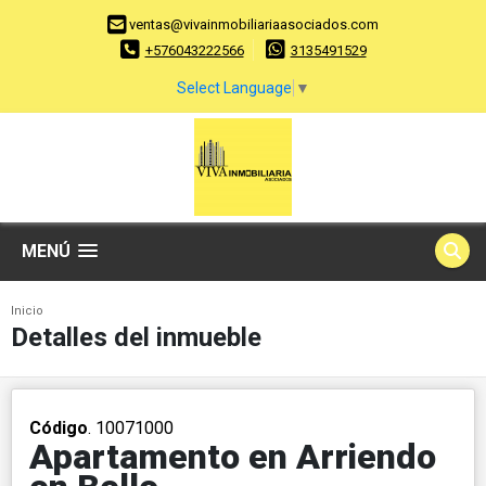
ventas@vivainmobiliariaasociados.com
+576043222566
3135491529
Select Language
▼
MENÚ
Inicio
Detalles del inmueble
Código
. 10071000
Apartamento en Arriendo