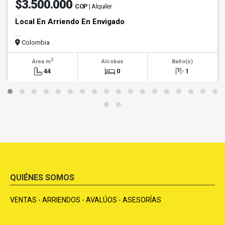
$3.500.000
COP
| Alquiler
Local En Arriendo En Envigado
Colombia
2
Área m
Alcobas
Baño(s)
44
0
1
QUIÉNES SOMOS
VENTAS - ARRIENDOS - AVALÚOS - ASESORÍAS