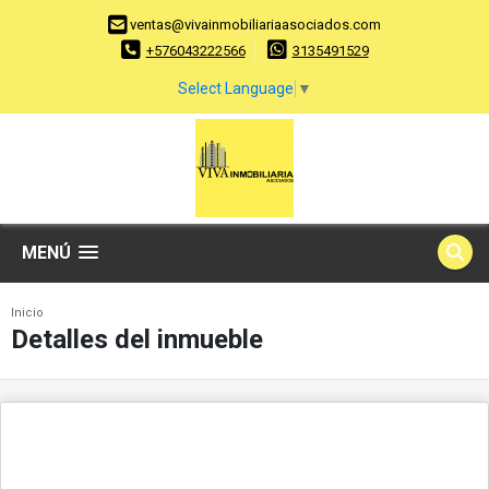
ventas@vivainmobiliariaasociados.com
+576043222566
3135491529
Select Language
▼
MENÚ
Inicio
Detalles del inmueble