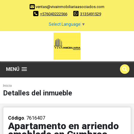
ventas@vivainmobiliariaasociados.com
+576043222566
3135491529
Select Language
▼
MENÚ
Inicio
Detalles del inmueble
Código
. 7616407
Apartamento en arriendo