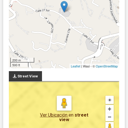
200 m
500 ft
Leaflet
| Wasi - ©
OpenStreetMap
Street View
Ver Ubicación
en
street
view