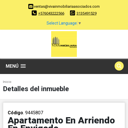
ventas@vivainmobiliariaasociados.com
+576043222566
3135491529
Select Language
▼
MENÚ
Inicio
Detalles del inmueble
Código
. 9445807
Apartamento En Arriendo