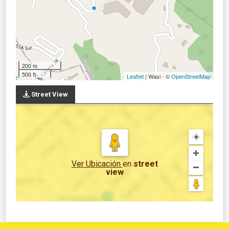
200 m
500 ft
Leaflet
| Wasi - ©
OpenStreetMap
Street View
Ver Ubicación
en
street
view