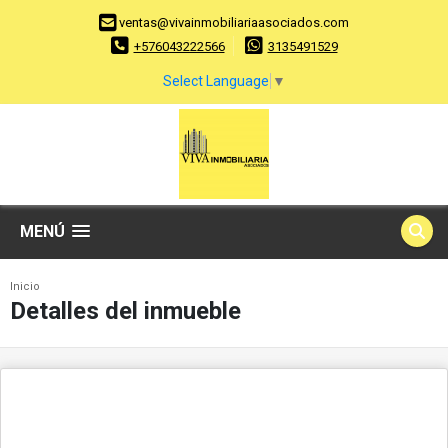
ventas@vivainmobiliariaasociados.com
+576043222566
3135491529
Select Language
▼
MENÚ
Inicio
Detalles del inmueble