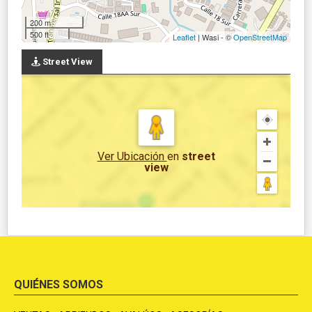
200 m
500 ft
Leaflet
| Wasi - ©
OpenStreetMap
Street View
Ver Ubicación
en
street
view
QUIÉNES SOMOS