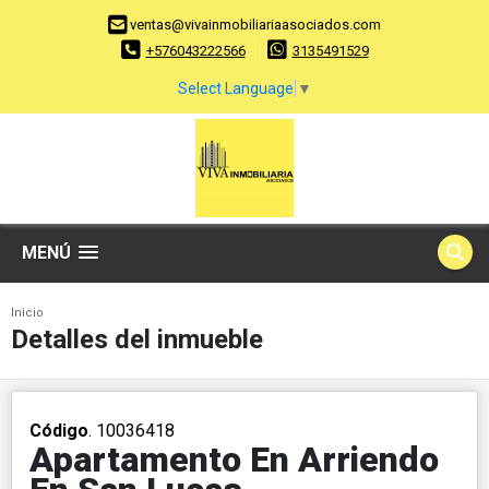
ventas@vivainmobiliariaasociados.com
+576043222566
3135491529
Select Language
▼
MENÚ
Inicio
Detalles del inmueble
Código
. 10036418
Apartamento En Arriendo