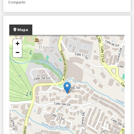
Compartir:
Mapa
+
−