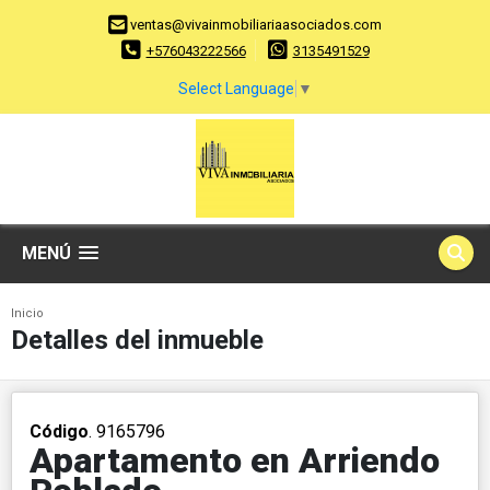
ventas@vivainmobiliariaasociados.com
+576043222566
3135491529
Select Language
▼
MENÚ
Inicio
Detalles del inmueble
Código
. 9165796
Apartamento en Arriendo