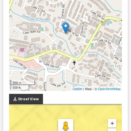
200 m
500 ft
Leaflet
| Wasi - ©
OpenStreetMap
Street View