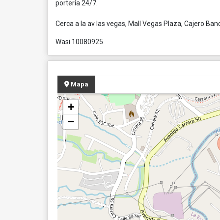
portería 24/7.
Cerca a la av las vegas, Mall Vegas Plaza, Cajero Ban
Wasi 10080925
Mapa
+
−