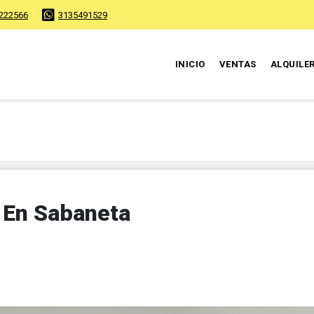
222566
3135491529
INICIO
VENTAS
ALQUILE
 En Sabaneta