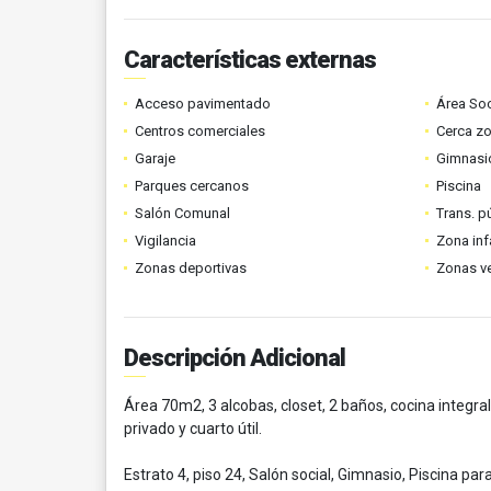
Características externas
Acceso pavimentado
Área Soc
Centros comerciales
Cerca z
Garaje
Gimnasi
Parques cercanos
Piscina
Salón Comunal
Trans. p
Vigilancia
Zona infa
Zonas deportivas
Zonas v
Descripción Adicional
Área 70m2, 3 alcobas, closet, 2 baños, cocina integra
privado y cuarto útil.
Estrato 4, piso 24, Salón social, Gimnasio, Piscina par