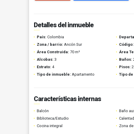
Detalles del inmueble
País:
Colombia
Depart
Zona / barrio:
Ancón Sur
Código:
Área Construida:
70 m²
Área Te
Alcobas:
3
Baños:
Estrato:
4
Pisos:
2
Tipo de inmueble:
Apartamento
Tipo de
Características internas
Balcón
Baño aux
Biblioteca/Estudio
Calenta
Cocina integral
Zona de 