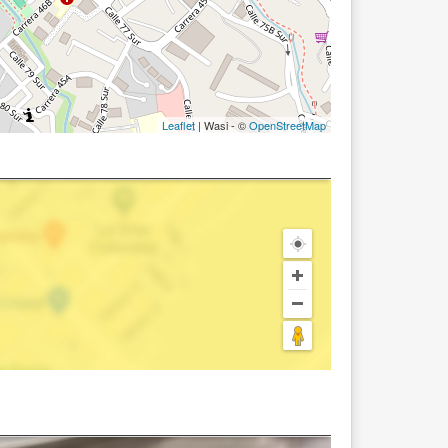
Leaflet
| Wasi - ©
OpenStreetMap