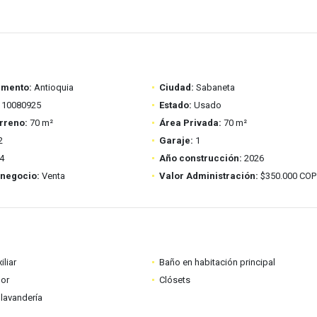
amento:
Antioquia
Ciudad:
Sabaneta
10080925
Estado:
Usado
rreno:
70 m²
Área Privada:
70 m²
2
Garaje:
1
4
Año construcción:
2026
 negocio:
Venta
Valor Administración:
$350.000 COP
iliar
Baño en habitación principal
dor
Clósets
lavandería