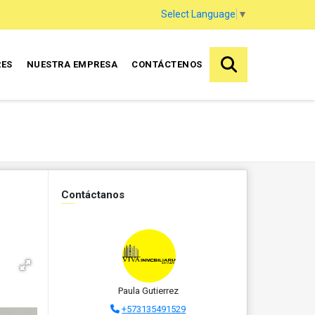
Select Language
▼
RES
NUESTRA EMPRESA
CONTÁCTENOS
Contáctanos
Paula Gutierrez
+573135491529