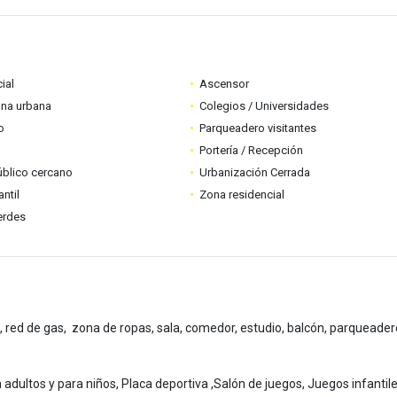
ial
Ascensor
ona urbana
Colegios / Universidades
o
Parqueadero visitantes
Portería / Recepción
úblico cercano
Urbanización Cerrada
ntil
Zona residencial
erdes
l, red de gas, zona de ropas, sala, comedor, estudio, balcón, parqueader
a adultos y para niños, Placa deportiva ,Salón de juegos, Juegos infantile