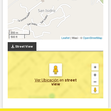
200 m
500 ft
Leaflet
| Wasi - ©
OpenStreetMap
Street View
Ver Ubicación
en
street
view