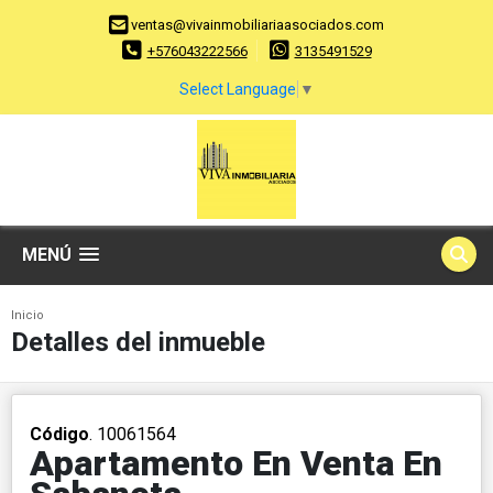
ventas@vivainmobiliariaasociados.com
+576043222566
3135491529
Select Language
▼
MENÚ
Inicio
Detalles del inmueble
Código
. 10061564
Apartamento En Venta En