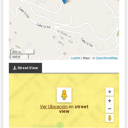
200 m
500 ft
Leaflet
| Wasi - ©
OpenStreetMap
Street View
Ver Ubicación
en
street
view