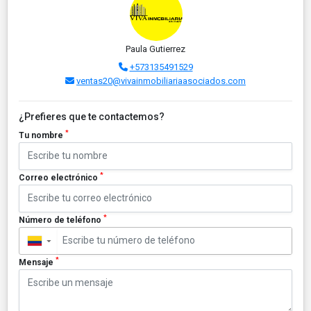
Paula Gutierrez
+573135491529
ventas20@vivainmobiliariaasociados.com
¿Prefieres que te contactemos?
*
Tu nombre
*
Correo electrónico
*
Número de teléfono
▼
*
Mensaje