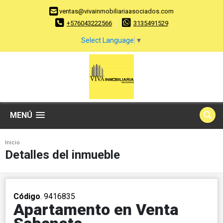
ventas@vivainmobiliariaasociados.com
+576043222566
3135491529
Select Language
▼
MENÚ
Inicio
Detalles del inmueble
Código
. 9416835
Apartamento en Venta