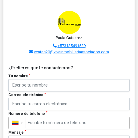
Paula Gutierrez
+573135491529
ventas20@vivainmobiliariaasociados.com
¿Prefieres que te contactemos?
*
Tu nombre
*
Correo electrónico
*
Número de teléfono
▼
*
Mensaje