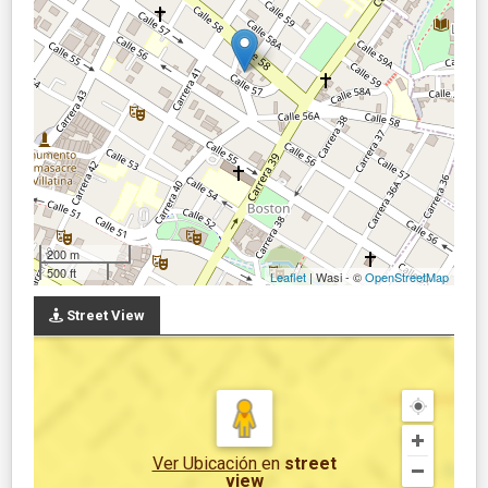
200 m
500 ft
Leaflet
| Wasi - ©
OpenStreetMap
Street View
Ver Ubicación
en
street
view