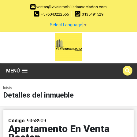
ventas@vivainmobiliariaasociados.com
+576043222566
3135491529
Select Language
▼
MENÚ
Inicio
Detalles del inmueble
Código
. 9368909
Apartamento En Venta