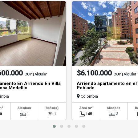
600.000
$6.100.000
COP
| Alquiler
COP
| Alquiler
amento En Arriendo En Villa
Arriendo apartamento en el
sa Medellín
Poblado
mbia
Colombia
2
2
m
Alcobas
Baño(s)
Área m
Alcobas
B
0
1
1
145
3