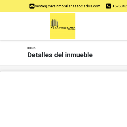
ventas@vivainmobiliariaasociados.com
+576043
Inicio
Detalles del inmueble