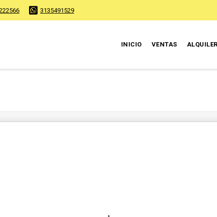
222566
3135491529
INICIO
VENTAS
ALQUILE