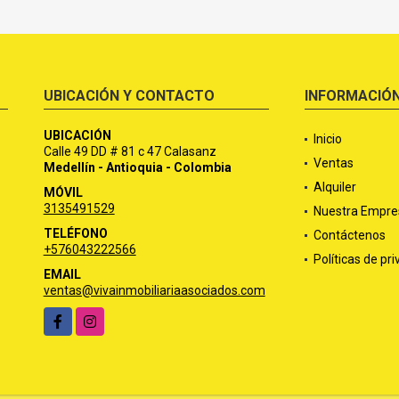
UBICACIÓN Y CONTACTO
INFORMACIÓ
UBICACIÓN
Inicio
Calle 49 DD # 81 c 47 Calasanz
Ventas
Medellín - Antioquia - Colombia
Alquiler
MÓVIL
3135491529
Nuestra Empre
TELÉFONO
Contáctenos
+576043222566
Políticas de pr
EMAIL
ventas@vivainmobiliariaasociados.com
Facebook
Instagram