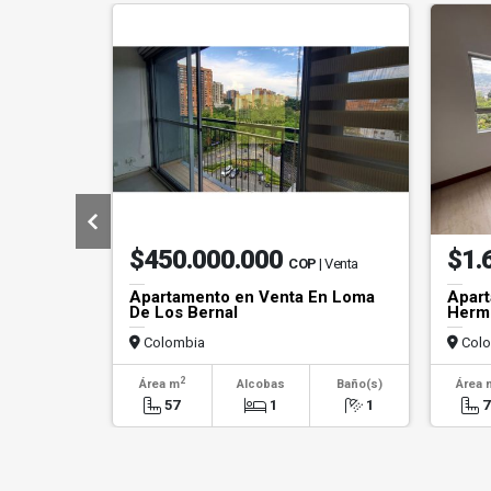
$450.000.000
$1.
COP
| Venta
Apartamento en Venta En Loma
Apart
De Los Bernal
Hermo
Colombia
Colo
2
Área m
Alcobas
Baño(s)
Área 
57
1
1
7