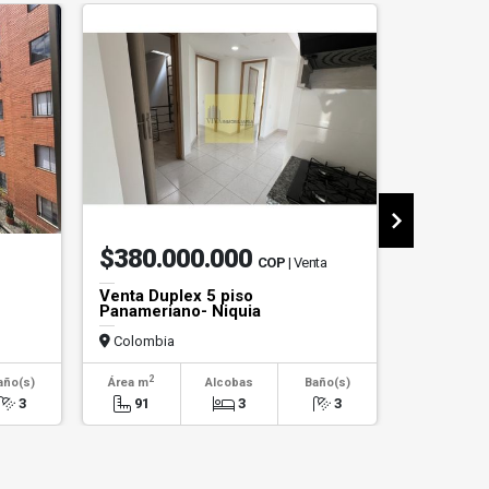
$380.000.000
$240.
COP
| Venta
Venta Duplex 5 piso
Apartame
Panameriano- Niquia
Colombia
Colombi
2
2
año(s)
Área m
Alcobas
Baño(s)
Área m
3
91
3
3
61