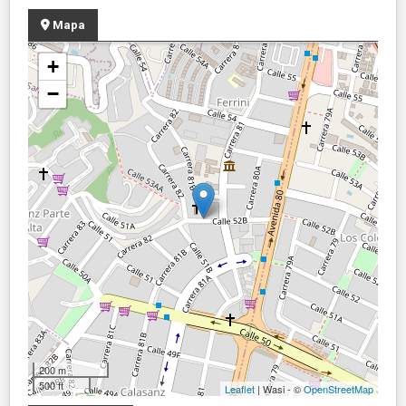
Mapa
+
−
200 m
500 ft
Leaflet
| Wasi - ©
OpenStreetMap