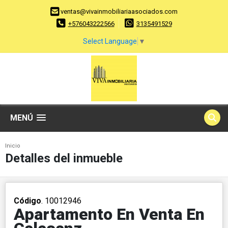
ventas@vivainmobiliariaasociados.com
+576043222566
3135491529
Select Language
▼
MENÚ
Inicio
Detalles del inmueble
Código
. 10012946
Apartamento En Venta En