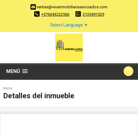
ventas@vivainmobiliariaasociados.com
+576043222566
3135491529
Select Language
▼
MENÚ
Inicio
Detalles del inmueble