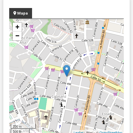
Mapa
+
−
200 m
500 ft
Leaflet
| Wasi - ©
OpenStreetMap