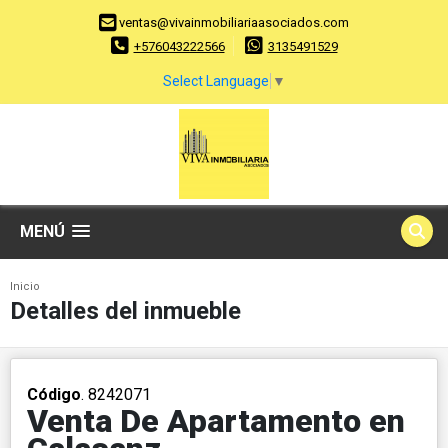
ventas@vivainmobiliariaasociados.com
+576043222566
3135491529
Select Language
▼
MENÚ
Inicio
Detalles del inmueble
Código
. 8242071
Venta De Apartamento en