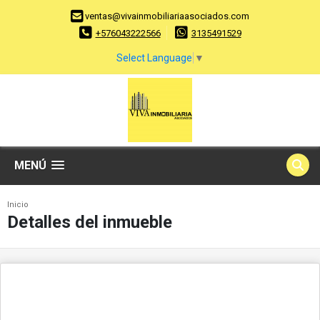
ventas@vivainmobiliariaasociados.com
+576043222566
3135491529
Select Language
▼
MENÚ
Inicio
Detalles del inmueble