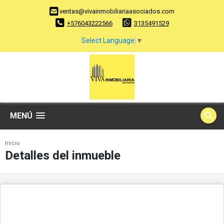
ventas@vivainmobiliariaasociados.com
+576043222566
3135491529
Select Language
▼
MENÚ
Inicio
Detalles del inmueble