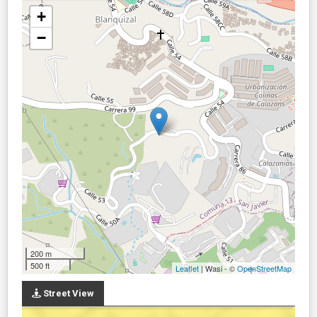
+
−
200 m
500 ft
Leaflet
| Wasi - ©
OpenStreetMap
Street View