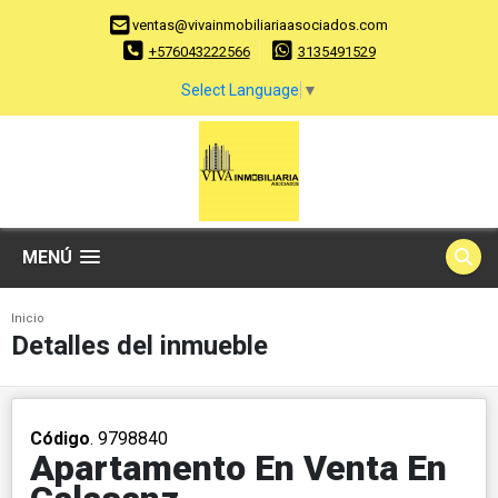
ventas@vivainmobiliariaasociados.com
+576043222566
3135491529
Select Language
▼
MENÚ
Inicio
Detalles del inmueble
Código
. 9798840
Apartamento En Venta En