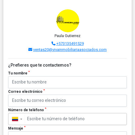
Paula Gutierrez
+573135491529
ventas20@vivainmobiliariaasociados.com
¿Prefieres que te contactemos?
*
Tu nombre
*
Correo electrónico
*
Número de teléfono
▼
*
Mensaje