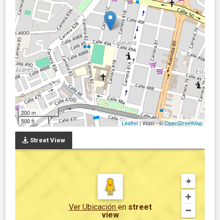
200 m
500 ft
Leaflet
| Wasi - ©
OpenStreetMap
Street View
Ver Ubicación
en
street
view