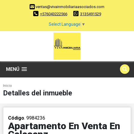
ventas@vivainmobiliariaasociados.com
+576043222566
3135491529
Select Language
▼
MENÚ
Inicio
Detalles del inmueble
Código
. 9984236
Apartamento En Venta En