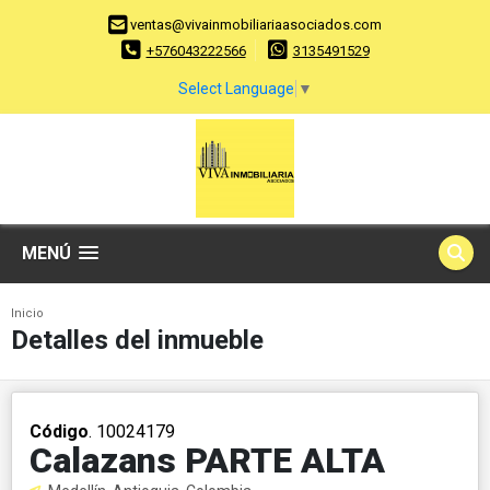
ventas@vivainmobiliariaasociados.com
+576043222566
3135491529
Select Language
▼
MENÚ
Inicio
Detalles del inmueble
Código
. 10024179
Calazans PARTE ALTA