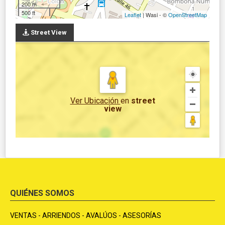
200 m
500 ft
Leaflet
| Wasi - ©
OpenStreetMap
Street View
Ver Ubicación
en
street
view
QUIÉNES SOMOS
VENTAS - ARRIENDOS - AVALÚOS - ASESORÍAS