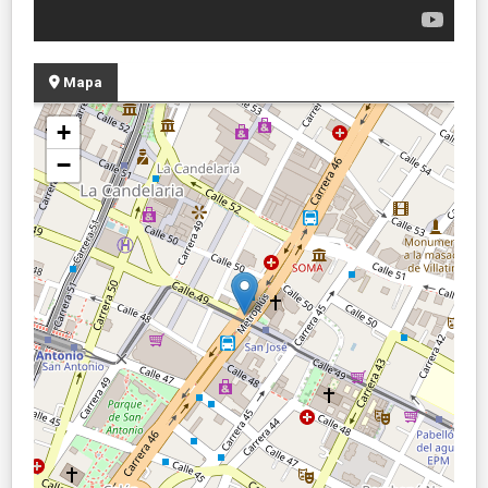
Mapa
+
−