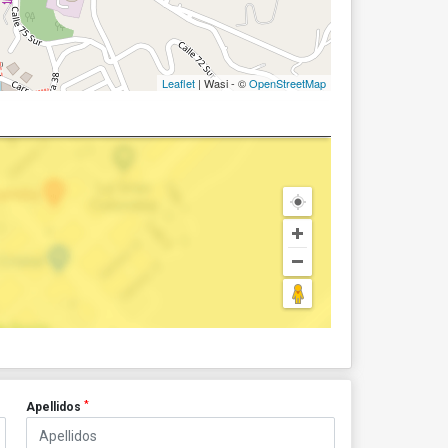
Leaflet
| Wasi - ©
OpenStreetMap
*
Apellidos