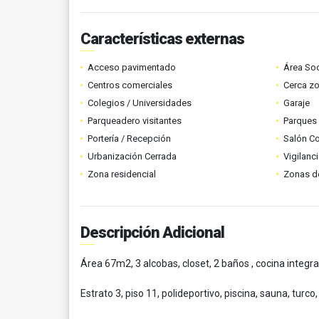
Características externas
Acceso pavimentado
Área Soc
Centros comerciales
Cerca z
Colegios / Universidades
Garaje
Parqueadero visitantes
Parques
Portería / Recepción
Salón C
Urbanización Cerrada
Vigilanc
Zona residencial
Zonas d
Descripción Adicional
Área 67m2, 3 alcobas, closet, 2 baños , cocina integr
Estrato 3, piso 11, polideportivo, piscina, sauna, turc