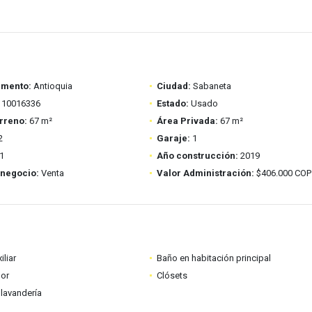
amento:
Antioquia
Ciudad:
Sabaneta
10016336
Estado:
Usado
rreno:
67 m²
Área Privada:
67 m²
2
Garaje:
1
1
Año construcción:
2019
 negocio:
Venta
Valor Administración:
$406.000 COP
iliar
Baño en habitación principal
dor
Clósets
lavandería