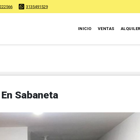
222566
3135491529
INICIO
VENTAS
ALQUILE
 En Sabaneta