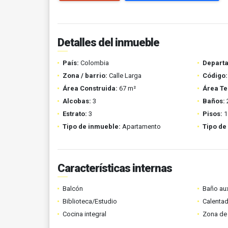
Detalles del inmueble
País:
Colombia
Depart
Zona / barrio:
Calle Larga
Código:
Área Construida:
67 m²
Área Te
Alcobas:
3
Baños:
Estrato:
3
Pisos:
1
Tipo de inmueble:
Apartamento
Tipo de
Características internas
Balcón
Baño aux
Biblioteca/Estudio
Calenta
Cocina integral
Zona de 