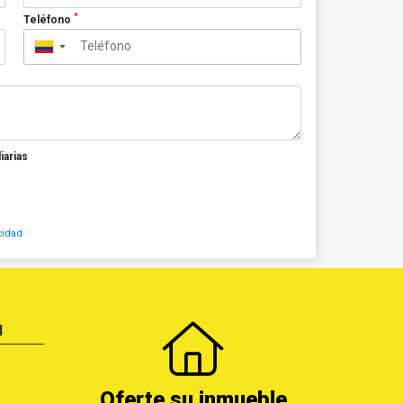
*
Teléfono
▼
iarias
cidad
N
Oferte su inmueble