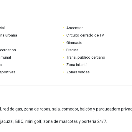
ial
Ascensor
ona urbana
Circuito cerrado de TV
Gimnasio
 cercanos
Piscina
omunal
Trans. público cercano
ia
Zona infantil
eportivas
Zonas verdes
al, red de gas, zona de ropas, sala, comedor, balcón y parqueadero priva
o, jacuzzi, BBQ, mini golf, zona de mascotas y portería 24/7.