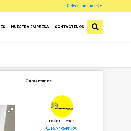
Select Language
▼
RES
NUESTRA EMPRESA
CONTÁCTENOS
Contáctanos
Paula Gutierrez
+573135491529