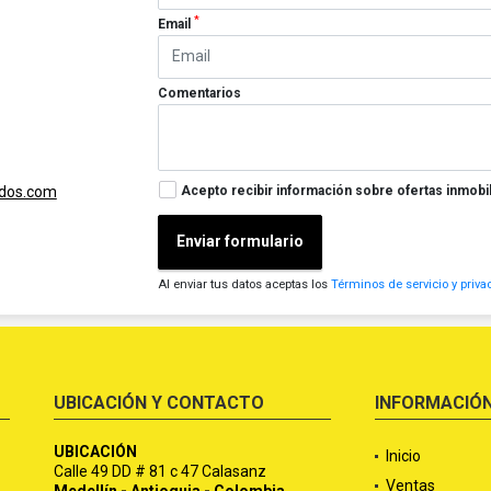
*
Email
Comentarios
Acepto recibir información sobre ofertas inmobil
ados.com
Enviar formulario
Al enviar tus datos aceptas los
Términos de servicio y priva
UBICACIÓN Y CONTACTO
INFORMACIÓ
UBICACIÓN
Inicio
Calle 49 DD # 81 c 47 Calasanz
Ventas
Medellín - Antioquia - Colombia