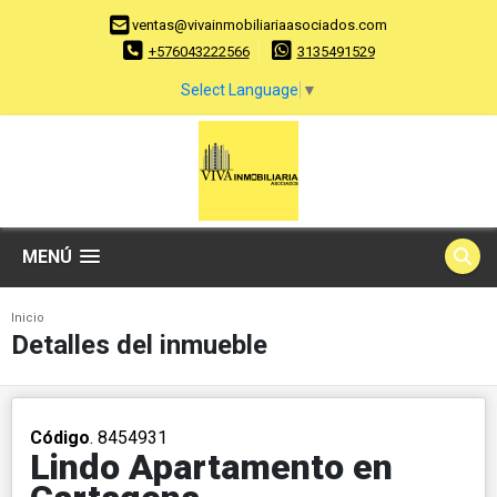
ventas@vivainmobiliariaasociados.com
+576043222566
3135491529
Select Language
▼
MENÚ
Inicio
Detalles del inmueble
Código
. 8454931
Lindo Apartamento en