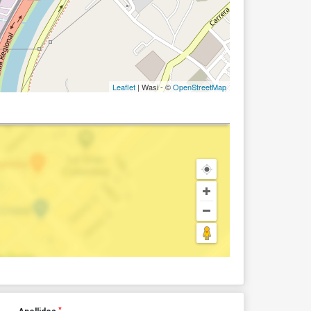
Leaflet
| Wasi - ©
OpenStreetMap
*