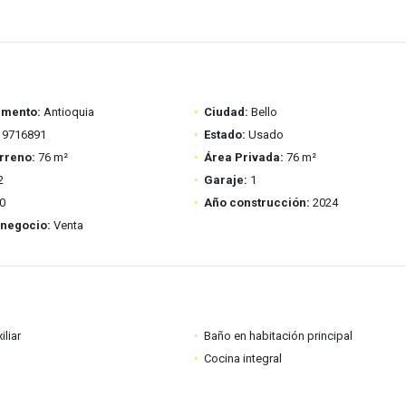
amento:
Antioquia
Ciudad:
Bello
9716891
Estado:
Usado
rreno:
76 m²
Área Privada:
76 m²
2
Garaje:
1
0
Año construcción:
2024
 negocio:
Venta
iliar
Baño en habitación principal
Cocina integral