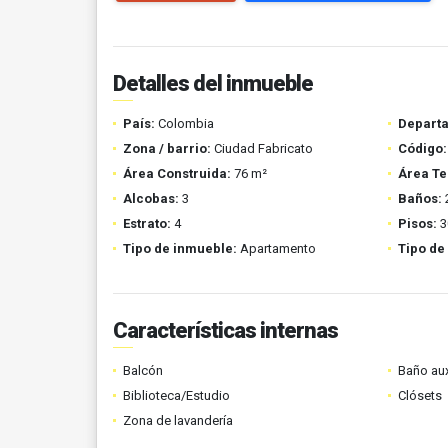
Detalles del inmueble
País:
Colombia
Depart
Zona / barrio:
Ciudad Fabricato
Código:
Área Construida:
76 m²
Área Te
Alcobas:
3
Baños:
Estrato:
4
Pisos:
3
Tipo de inmueble:
Apartamento
Tipo de
Características internas
Balcón
Baño aux
Biblioteca/Estudio
Clósets
Zona de lavandería