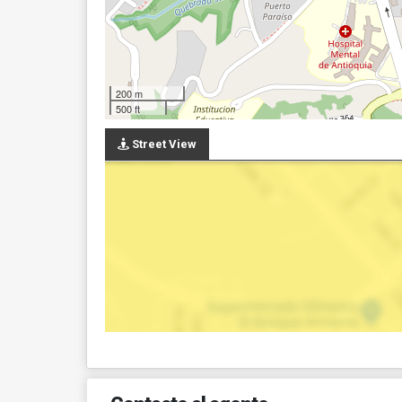
200 m
500 ft
Street View