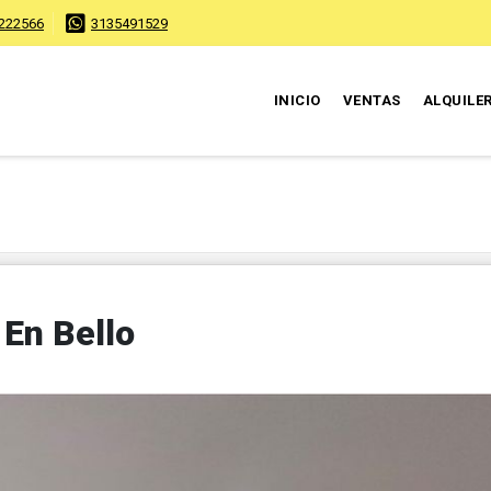
222566
3135491529
INICIO
VENTAS
ALQUILE
En Bello