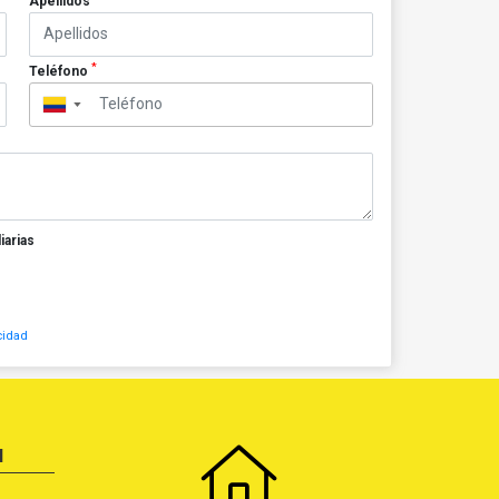
Apellidos
*
Teléfono
▼
iarias
cidad
N