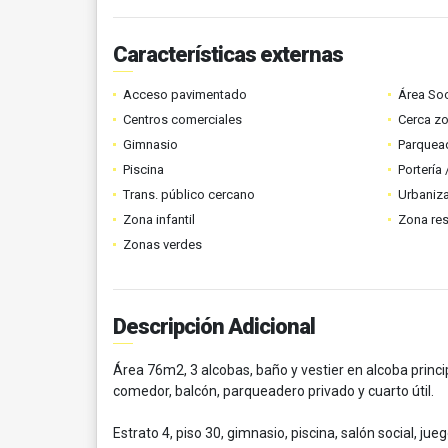
Características externas
Acceso pavimentado
Área Soc
Centros comerciales
Cerca z
Gimnasio
Parquead
Piscina
Portería
Trans. público cercano
Urbaniza
Zona infantil
Zona res
Zonas verdes
Descripción Adicional
Área 76m2, 3 alcobas, baño y vestier en alcoba principa
comedor, balcón, parqueadero privado y cuarto útil.
Estrato 4, piso 30, gimnasio, piscina, salón social, ju