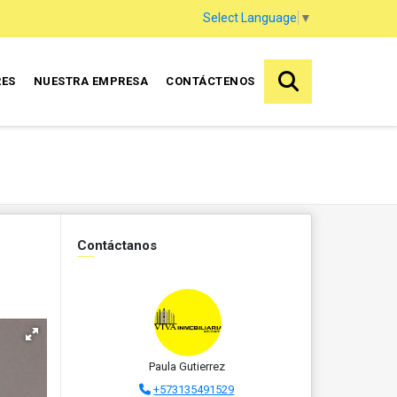
Select Language
▼
RES
NUESTRA EMPRESA
CONTÁCTENOS
Contáctanos
Paula Gutierrez
+573135491529