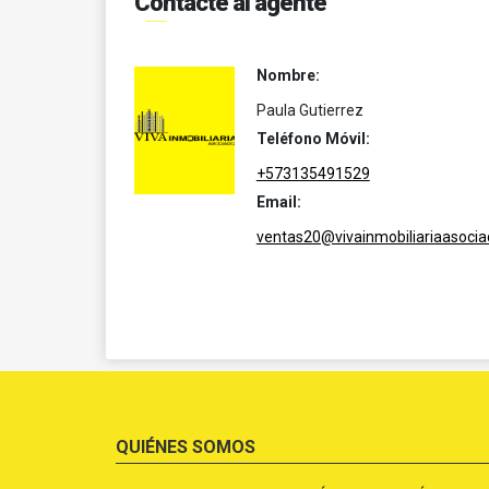
Contacte al agente
Nombre:
Paula Gutierrez
Teléfono Móvil:
+573135491529
Email:
ventas20@vivainmobiliariaasoci
QUIÉNES SOMOS