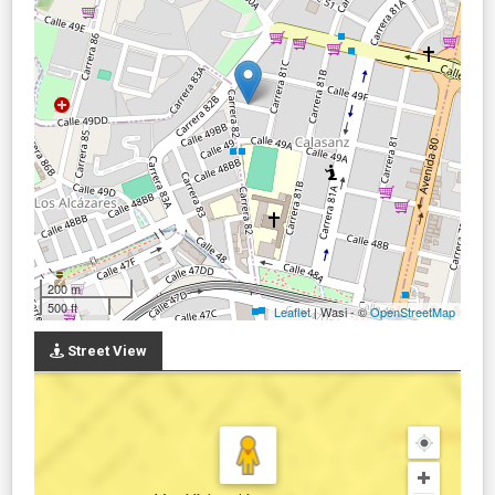
200 m
500 ft
Leaflet
| Wasi - ©
OpenStreetMap
Street View