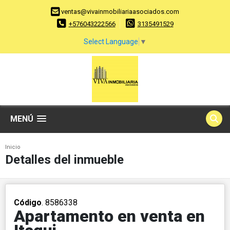
ventas@vivainmobiliariaasociados.com
+576043222566
3135491529
Select Language
▼
MENÚ
Inicio
Detalles del inmueble
Código
. 8586338
Apartamento en venta en