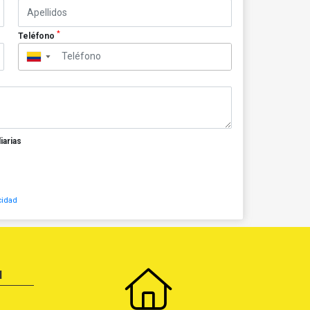
*
Teléfono
▼
iarias
cidad
N