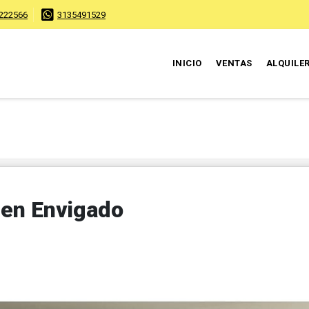
222566
3135491529
INICIO
VENTAS
ALQUILE
 en Envigado