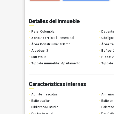
Detalles del inmueble
País:
Colombia
Depart
Zona / barrio:
El Esmeraldal
Código:
Área Construida:
100 m²
Área Te
Alcobas:
3
Baños:
Estrato:
5
Pisos:
2
Tipo de inmueble:
Apartamento
Tipo de
Características internas
Admite mascotas
Armario
Baño auxiliar
Baño en 
Biblioteca/Estudio
Calenta
Cocina integral
Depósit