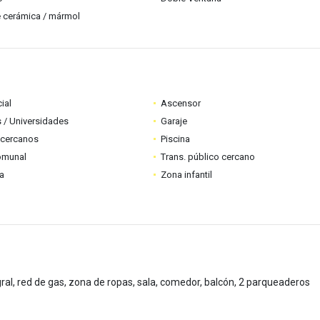
 cerámica / mármol
ial
Ascensor
 / Universidades
Garaje
 cercanos
Piscina
omunal
Trans. público cercano
ia
Zona infantil
gral, red de gas, zona de ropas, sala, comedor, balcón, 2 parqueaderos