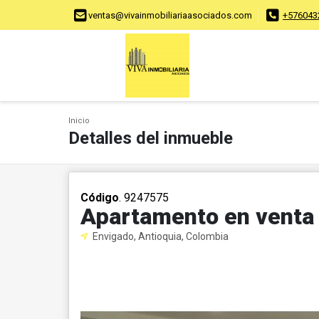
ventas@vivainmobiliariaasociados.com
+576043
Inicio
Detalles del inmueble
Código
. 9247575
Apartamento en venta
Envigado, Antioquia, Colombia