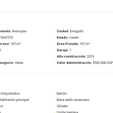
amento:
Antioquia
Ciudad:
Envigado
9247575
Estado:
Usado
rreno:
707 m²
Área Privada:
107 m²
2
Garaje:
1
Año construcción:
2013
 negocio:
Venta
Valor Administración:
$523.000 COP
s Empotrados
Balcón
habitación principal
Barra estilo americano
dor
Clósets
o
Doble Ventana