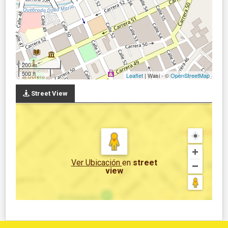
200 m
500 ft
Leaflet
| Wasi - ©
OpenStreetMap
Street View
Ver Ubicación
en
street
view