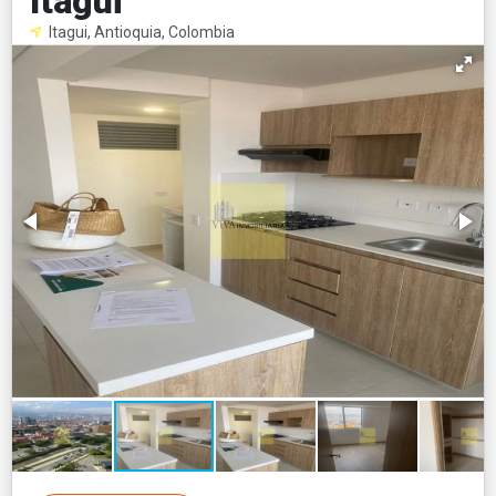
ItagüÏ
Itagui, Antioquia, Colombia