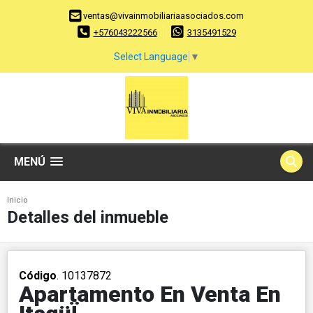
ventas@vivainmobiliariaasociados.com
+576043222566
3135491529
Select Language
▼
MENÚ
Inicio
Detalles del inmueble
Código
. 10137872
Apartamento En Venta En