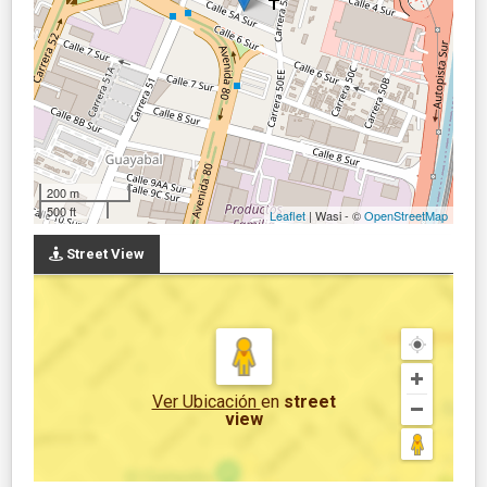
200 m
500 ft
Leaflet
| Wasi - ©
OpenStreetMap
Street View
Ver Ubicación
en
street
view