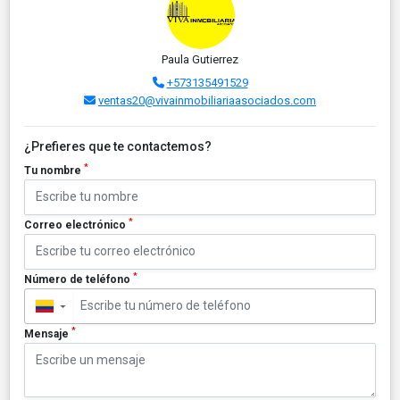
Paula Gutierrez
+573135491529
ventas20@vivainmobiliariaasociados.com
¿Prefieres que te contactemos?
*
Tu nombre
*
Correo electrónico
*
Número de teléfono
▼
*
Mensaje