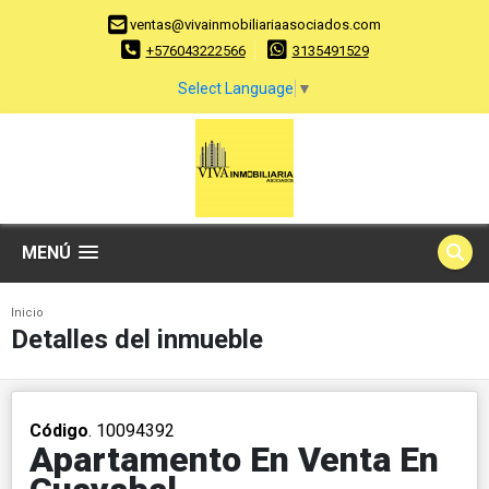
ventas@vivainmobiliariaasociados.com
+576043222566
3135491529
Select Language
▼
MENÚ
Inicio
Detalles del inmueble
Código
. 10094392
Apartamento En Venta En