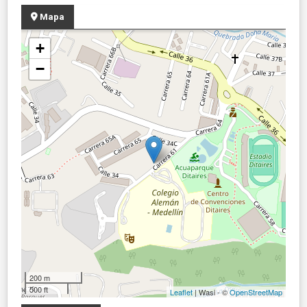
Mapa
+
−
200 m
500 ft
Leaflet
| Wasi - ©
OpenStreetMap