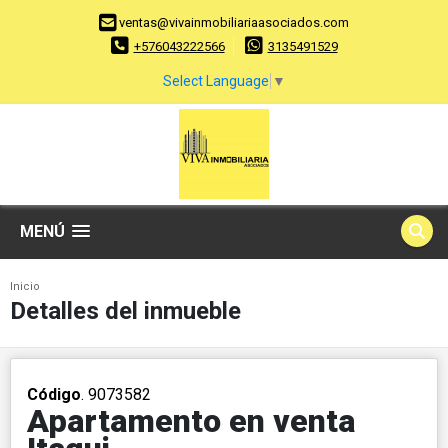
ventas@vivainmobiliariaasociados.com
+576043222566
3135491529
Select Language
▼
MENÚ
Inicio
Detalles del inmueble
Código
. 9073582
Apartamento en venta