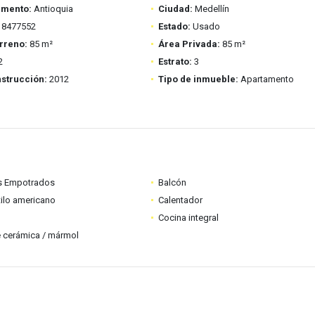
amento:
Antioquia
Ciudad:
Medellín
8477552
Estado:
Usado
rreno:
85 m²
Área Privada:
85 m²
2
Estrato:
3
strucción:
2012
Tipo de inmueble:
Apartamento
s Empotrados
Balcón
tilo americano
Calentador
Cocina integral
 cerámica / mármol