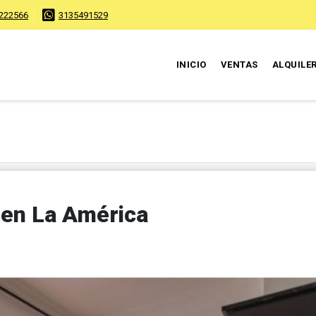
222566
3135491529
INICIO
VENTAS
ALQUILE
 en La América