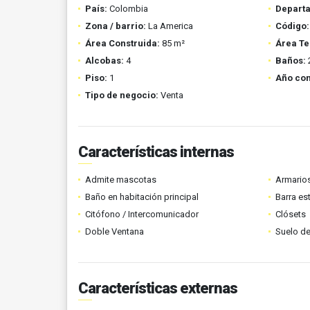
País:
Colombia
Depart
Zona / barrio:
La America
Código:
Área Construida:
85 m²
Área Te
Alcobas:
4
Baños:
Piso:
1
Año con
Tipo de negocio:
Venta
Características internas
Admite mascotas
Armario
Baño en habitación principal
Barra es
Citófono / Intercomunicador
Clósets
Doble Ventana
Suelo de
Características externas