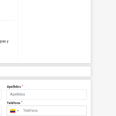
opas y
*
Apellidos
*
Teléfono
▼