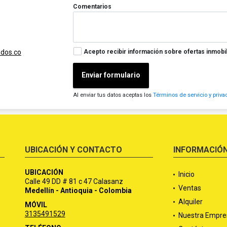
Comentarios
Acepto recibir información sobre ofertas inmobil
ados.co
Enviar formulario
Al enviar tus datos aceptas los
Términos de servicio y priva
UBICACIÓN Y CONTACTO
INFORMACIÓ
UBICACIÓN
Inicio
Calle 49 DD # 81 c 47 Calasanz
Ventas
Medellín - Antioquia - Colombia
Alquiler
MÓVIL
3135491529
Nuestra Empre