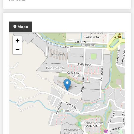
Mapa
+
−