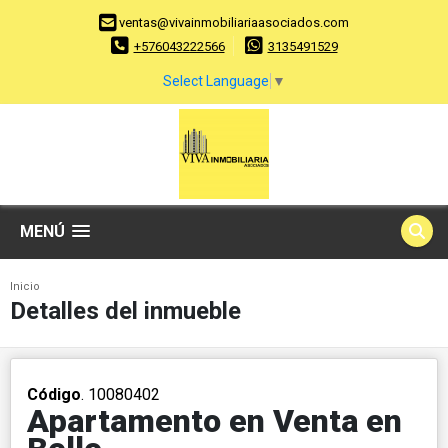
ventas@vivainmobiliariaasociados.com
+576043222566
3135491529
Select Language
▼
MENÚ
Inicio
Detalles del inmueble
Código
. 10080402
Apartamento en Venta en