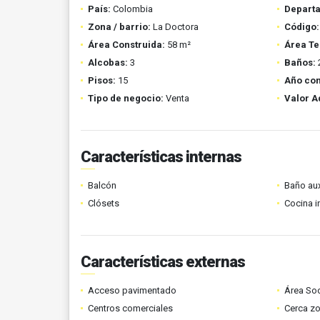
País:
Colombia
Depart
Zona / barrio:
La Doctora
Código:
Área Construida:
58 m²
Área Te
Alcobas:
3
Baños:
Pisos:
15
Año con
Tipo de negocio:
Venta
Valor A
Características internas
Balcón
Baño aux
Clósets
Cocina i
Características externas
Acceso pavimentado
Área Soc
Centros comerciales
Cerca z