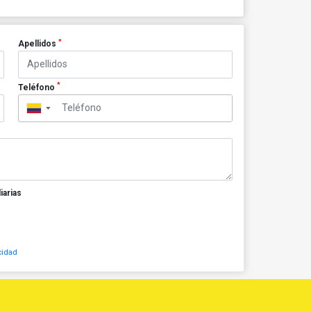
*
Apellidos
*
Teléfono
▼
iarias
cidad