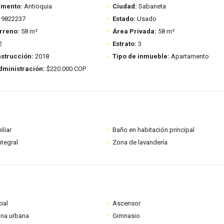
amento:
Antioquia
Ciudad:
Sabaneta
9822237
Estado:
Usado
rreno:
58 m²
Área Privada:
58 m²
2
Estrato:
3
strucción:
2018
Tipo de inmueble:
Apartamento
dministración:
$220.000 COP
iliar
Baño en habitación principal
ntegral
Zona de lavandería
ial
Ascensor
ona urbana
Gimnasio