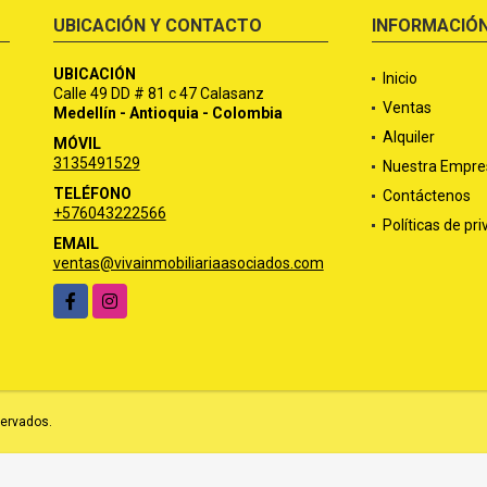
UBICACIÓN Y CONTACTO
INFORMACIÓ
UBICACIÓN
Inicio
Calle 49 DD # 81 c 47 Calasanz
Ventas
Medellín - Antioquia - Colombia
Alquiler
MÓVIL
3135491529
Nuestra Empre
TELÉFONO
Contáctenos
+576043222566
Políticas de pr
EMAIL
ventas@vivainmobiliariaasociados.com
Facebook
Instagram
servados.