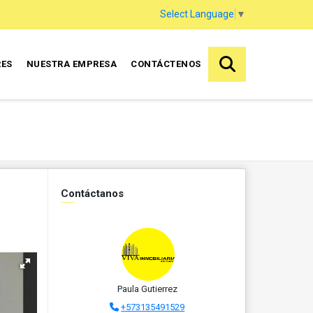
Select Language
▼
RES
NUESTRA EMPRESA
CONTÁCTENOS
Contáctanos
Paula Gutierrez
+573135491529