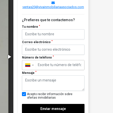
ventas20@vivainmobiliariaasociados.com
¿Prefieres que te contactemos?
*
Tu nombre
*
Correo electrónico
*
Número de teléfono
▼
*
Mensaje
Acepto recibir información sobre
ofertas inmobiliarias
Enviar mensaje