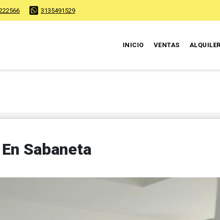
222566
3135491529
INICIO
VENTAS
ALQUILE
 En Sabaneta