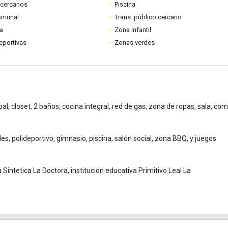
 cercanos
Piscina
omunal
Trans. público cercano
ia
Zona infantil
eportivas
Zonas verdes
al, closet, 2 baños, cocina integral, red de gas, zona de ropas, sala, co
s, polideportivo, gimnasio, piscina, salón social, zona BBQ, y juegos
Sintetica La Doctora, institución educativa Primitivo Leal La