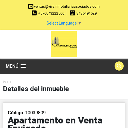
ventas@vivainmobiliariaasociados.com
+576043222566
3135491529
Select Language
▼
MENÚ
Inicio
Detalles del inmueble
Código
. 10039809
Apartamento en Venta