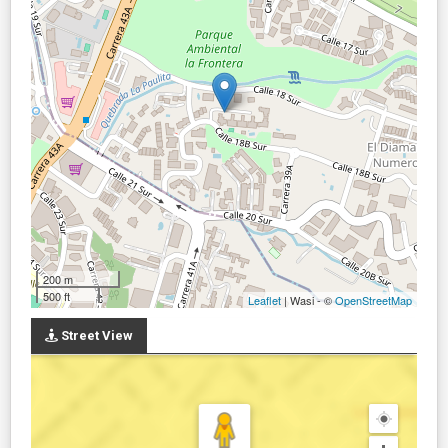
200 m
500 ft
Leaflet
| Wasi - ©
OpenStreetMap
Street View