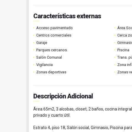
Características externas
Acceso pavimentado
Área Soc
Centros comerciales
Cerca z
Garaje
Gimnasi
Parques cercanos
Piscina
Salón Comunal
Trans. p
Vigilancia
Zona infa
Zonas deportivas
Zonas v
Descripción Adicional
Área 65m2, 3 alcobas, closet, 2 baños, cocina integra
privado y cuarto útil.
Estrato 4, piso 18, Salón social, Gimnasio, Piscina par