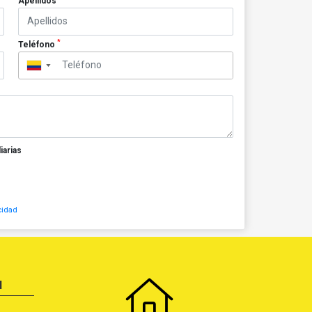
Apellidos
*
Teléfono
▼
iarias
cidad
N