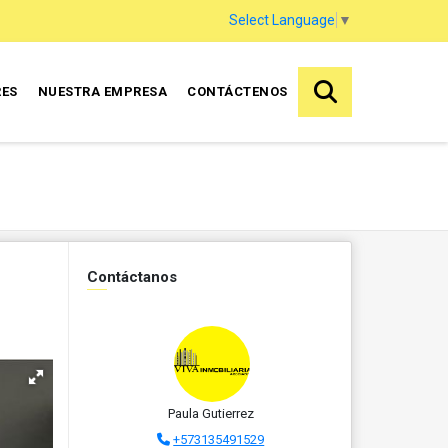
Select Language
▼
RES
NUESTRA EMPRESA
CONTÁCTENOS
Contáctanos
Paula Gutierrez
+573135491529