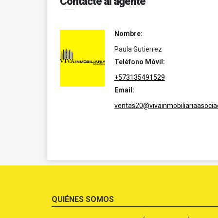
Contacte al agente
Nombre:
Paula Gutierrez
Teléfono Móvil:
+573135491529
Email:
ventas20@vivainmobiliariaasoci
QUIÉNES SOMOS