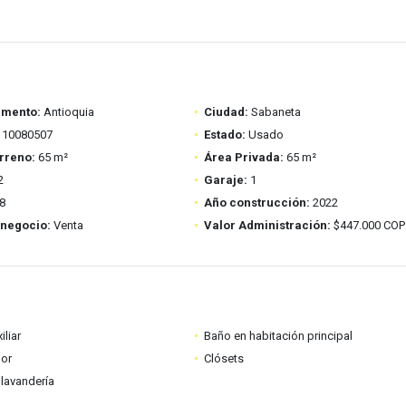
amento:
Antioquia
Ciudad:
Sabaneta
10080507
Estado:
Usado
rreno:
65 m²
Área Privada:
65 m²
2
Garaje:
1
8
Año construcción:
2022
 negocio:
Venta
Valor Administración:
$447.000 COP
iliar
Baño en habitación principal
dor
Clósets
lavandería