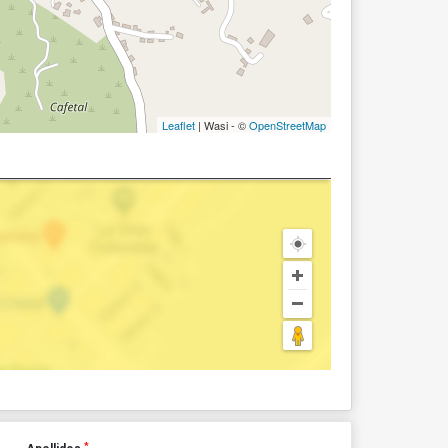
Leaflet
| Wasi - ©
OpenStreetMap
*