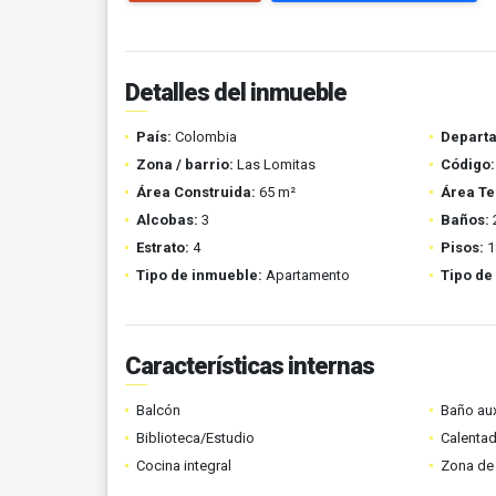
Detalles del inmueble
País:
Colombia
Depart
Zona / barrio:
Las Lomitas
Código:
Área Construida:
65 m²
Área Te
Alcobas:
3
Baños:
Estrato:
4
Pisos:
1
Tipo de inmueble:
Apartamento
Tipo de
Características internas
Balcón
Baño aux
Biblioteca/Estudio
Calenta
Cocina integral
Zona de 