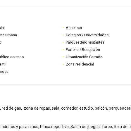
ial
Ascensor
ona urbana
Colegios / Universidades
o
Parqueadero visitantes
Portería / Recepción
úblico cercano
Urbanización Cerrada
ntil
Zona residencial
erdes
l, red de gas, zona de ropas, sala, comedor, estudio, balcón, parqueader
a adultos y para niños, Placa deportiva ,Salón de juegos, Turco, Sala de c