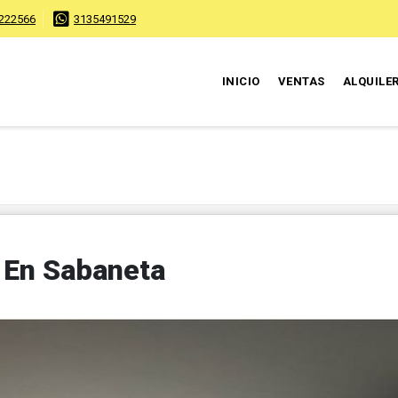
222566
3135491529
INICIO
VENTAS
ALQUILE
 En Sabaneta