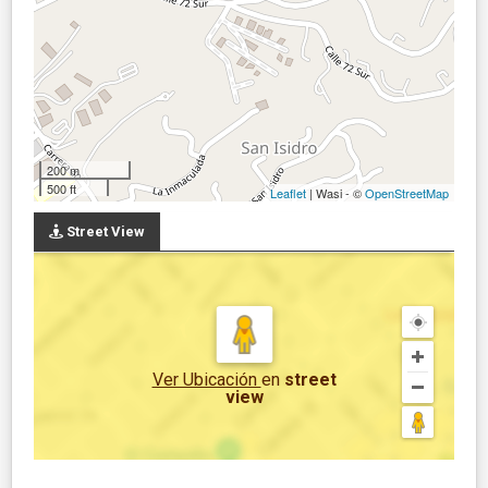
200 m
500 ft
Leaflet
| Wasi - ©
OpenStreetMap
Street View
Ver Ubicación
en
street
view