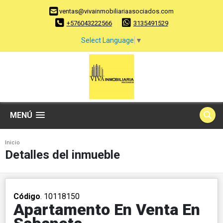
ventas@vivainmobiliariaasociados.com
+576043222566
3135491529
Select Language
▼
MENÚ
Inicio
Detalles del inmueble
Código
. 10118150
Apartamento En Venta En