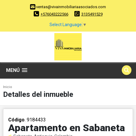
ventas@vivainmobiliariaasociados.com
+576043222566
3135491529
Select Language
▼
MENÚ
Inicio
Detalles del inmueble
Código
. 9184433
Apartamento en Sabaneta