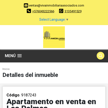
ventas@vivainmobiliariaasociados.com
+576043222566
3135491529
Select Language
▼
MENÚ
Inicio
Detalles del inmueble
Código
. 9187243
Apartamento en venta en