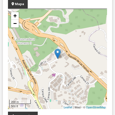
Mapa
+
−
200 m
500 ft
Leaflet
| Wasi - ©
OpenStreetMap