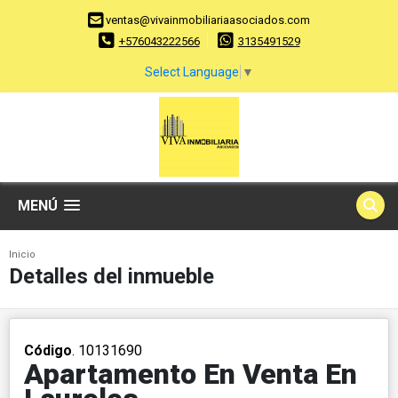
ventas@vivainmobiliariaasociados.com
+576043222566
3135491529
Select Language
▼
MENÚ
Inicio
Detalles del inmueble
Código
. 10131690
Apartamento En Venta En