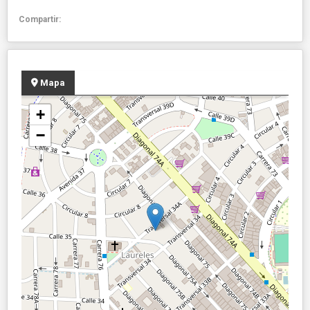
Compartir:
Mapa
+
−