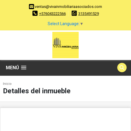
ventas@vivainmobiliariaasociados.com
+576043222566
3135491529
Select Language
▼
MENÚ
Inicio
Detalles del inmueble