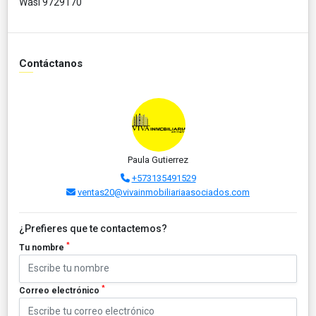
Wasi 9729170
Contáctanos
Paula Gutierrez
+573135491529
ventas20@vivainmobiliariaasociados.com
¿Prefieres que te contactemos?
*
Tu nombre
*
Correo electrónico