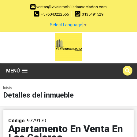
ventas@vivainmobiliariaasociados.com
+576043222566
3135491529
Select Language
▼
MENÚ
Inicio
Detalles del inmueble
Código
. 9729170
Apartamento En Venta En