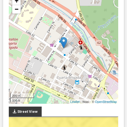
+
−
200 m
500 ft
Leaflet
| Wasi - ©
OpenStreetMap
Street View