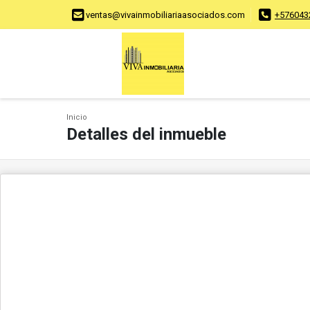
ventas@vivainmobiliariaasociados.com
+576043
Inicio
Detalles del inmueble