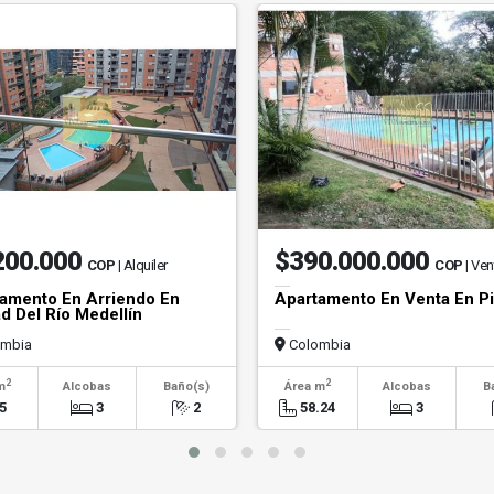
200.000
$390.000.000
COP
| Alquiler
COP
| Ven
amento En Arriendo En
Apartamento En Venta En Pi
d Del Río Medellín
mbia
Colombia
2
2
m
Alcobas
Baño(s)
Área m
Alcobas
B
5
3
2
58.24
3