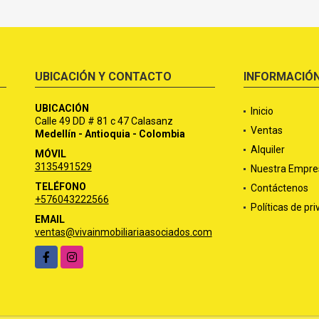
UBICACIÓN Y CONTACTO
INFORMACIÓ
UBICACIÓN
Inicio
Calle 49 DD # 81 c 47 Calasanz
Ventas
Medellín - Antioquia - Colombia
Alquiler
MÓVIL
3135491529
Nuestra Empre
TELÉFONO
Contáctenos
+576043222566
Políticas de pr
EMAIL
ventas@vivainmobiliariaasociados.com
Facebook
Instagram