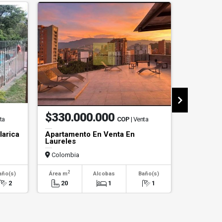
$330.000.000
$4.50
ta
COP
| Venta
larica
Apartamento En Venta En
Local En 
Laureles
Colombia
Colombi
2
2
año(s)
Área m
Alcobas
Baño(s)
Área m
2
20
1
1
45