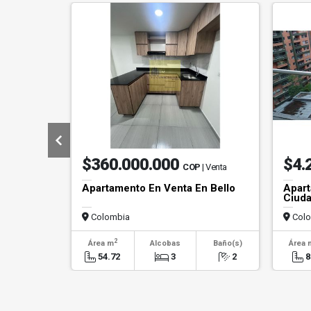
$360.000.000
$4.
COP
| Venta
Apartamento En Venta En Bello
Apart
Ciuda
Colombia
Colo
2
Área m
Alcobas
Baño(s)
Área 
54.72
3
2
8