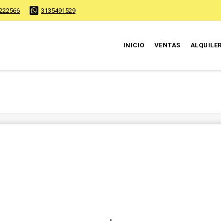
222566
3135491529
INICIO
VENTAS
ALQUILE