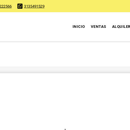
222566
3135491529
INICIO
VENTAS
ALQUILE