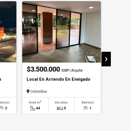
$3.500.000
$1.20
COP
| Alquiler
n
Local En Arriendo En Envigado
Apartame
Poblado
Colombia
Colombi
2
2
año(s)
Área m
Alcobas
Baño(s)
Área m
2
44
0
1
110