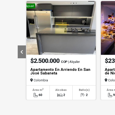
$2.500.000
$23
COP
| Alquiler
Apartamento En Arriendo En San
Apart
José Sabaneta
de Ni
Colombia
Colo
2
Área m
Alcobas
Baño(s)
Área 
60
2
2
9