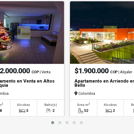
2.000.000
$1.900.000
COP
| Venta
COP
| Alquiler
amento en Venta en Altos
Apartamento en Arriendo e
quia
Bello
mbia
Colombia
2
2
m
Alcobas
Baño(s)
Área m
Alcobas
B
8
3
2
52
2