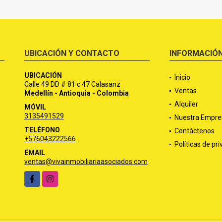
UBICACIÓN Y CONTACTO
INFORMACIÓ
UBICACIÓN
Inicio
Calle 49 DD # 81 c 47 Calasanz
Ventas
Medellín - Antioquia - Colombia
Alquiler
MÓVIL
3135491529
Nuestra Empre
TELÉFONO
Contáctenos
+576043222566
Políticas de pr
EMAIL
ventas@vivainmobiliariaasociados.com
Facebook
Instagram