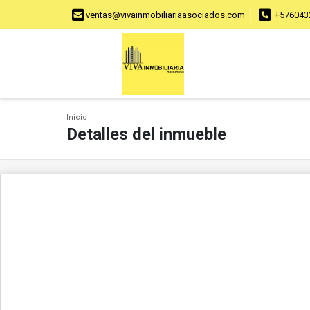
ventas@vivainmobiliariaasociados.com
+576043
Inicio
Detalles del inmueble