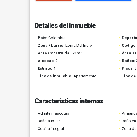
Detalles del inmueble
País:
Colombia
Depart
Zona / barrio:
Loma Del Indio
Código:
Área Construida:
60 m²
Área Te
Alcobas:
2
Baños:
Estrato:
4
Pisos:
3
Tipo de inmueble:
Apartamento
Tipo de
Características internas
Admite mascotas
Armario
Baño auxiliar
Baño en 
Cocina integral
Zona de 