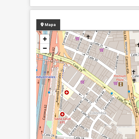
Mapa
+
−