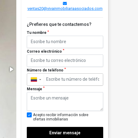
ventas20@vivainmobiliariaasociados.com
¿Prefieres que te contactemos?
*
Tu nombre
*
Correo electrónico
*
Número de teléfono
▼
*
Mensaje
Acepto recibir información sobre
ofertas inmobiliarias
Enviar mensaje