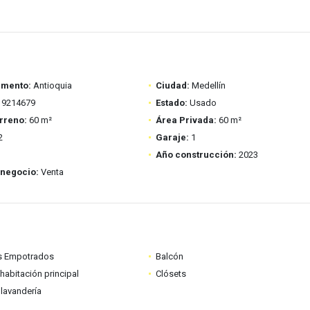
amento:
Antioquia
Ciudad:
Medellín
9214679
Estado:
Usado
rreno:
60 m²
Área Privada:
60 m²
2
Garaje:
1
Año construcción:
2023
 negocio:
Venta
s Empotrados
Balcón
habitación principal
Clósets
lavandería