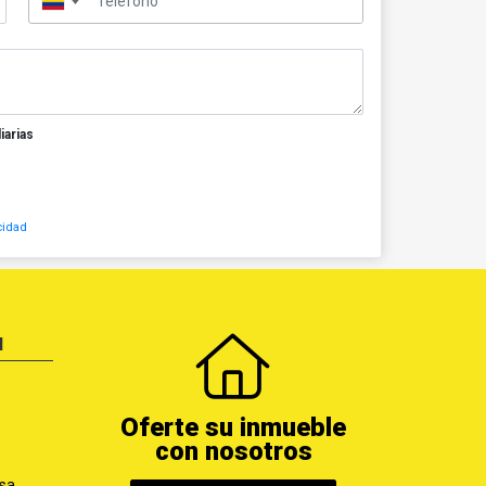
▼
iarias
cidad
N
Oferte su inmueble
con nosotros
sa