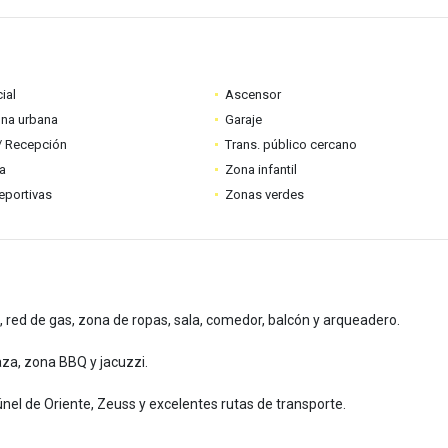
ial
Ascensor
ona urbana
Garaje
 / Recepción
Trans. público cercano
ia
Zona infantil
eportivas
Zonas verdes
l, red de gas, zona de ropas, sala, comedor, balcón y arqueadero.
aza, zona BBQ y jacuzzi.
nel de Oriente, Zeuss y excelentes rutas de transporte.