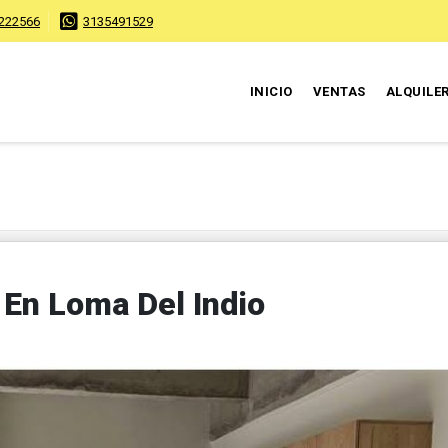
222566
3135491529
INICIO
VENTAS
ALQUILE
En Loma Del Indio