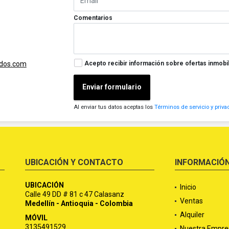
Comentarios
Acepto recibir información sobre ofertas inmobil
ados.com
Enviar formulario
Al enviar tus datos aceptas los
Términos de servicio y priva
UBICACIÓN Y CONTACTO
INFORMACIÓ
UBICACIÓN
Inicio
Calle 49 DD # 81 c 47 Calasanz
Ventas
Medellín - Antioquia - Colombia
Alquiler
MÓVIL
3135491529
Nuestra Empre