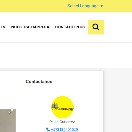
Select Language
▼
RES
NUESTRA EMPRESA
CONTÁCTENOS
Contáctanos
Paula Gutierrez
+573135491529