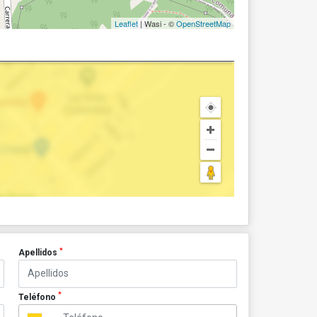
Leaflet
| Wasi - ©
OpenStreetMap
*
Apellidos
*
Teléfono