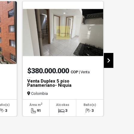
$380.000.000
$240.
COP
| Venta
Venta Duplex 5 piso
Apartame
Panameriano- Niquia
Colombia
Colombi
2
2
año(s)
Área m
Alcobas
Baño(s)
Área m
3
91
3
3
61