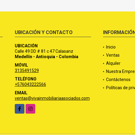
UBICACIÓN Y CONTACTO
INFORMACIÓ
UBICACIÓN
Inicio
Calle 49 DD # 81 c 47 Calasanz
Ventas
Medellín - Antioquia - Colombia
Alquiler
MÓVIL
3135491529
Nuestra Empre
TELÉFONO
Contáctenos
+576043222566
Políticas de pr
EMAIL
ventas@vivainmobiliariaasociados.com
Facebook
Instagram