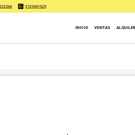
222566
3135491529
INICIO
VENTAS
ALQUILE