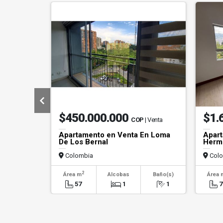
$450.000.000
$1.
COP
| Venta
Apartamento en Venta En Loma
Apart
De Los Bernal
Hermo
Colombia
Colo
2
Área m
Alcobas
Baño(s)
Área 
57
1
1
7