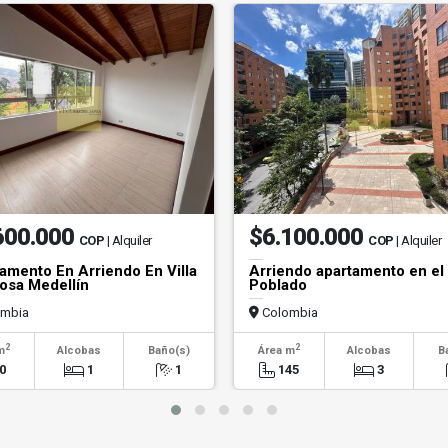
600.000
$6.100.000
COP
| Alquiler
COP
| Alquiler
amento En Arriendo En Villa
Arriendo apartamento en el
sa Medellín
Poblado
mbia
Colombia
2
2
m
Alcobas
Baño(s)
Área m
Alcobas
B
0
1
1
145
3