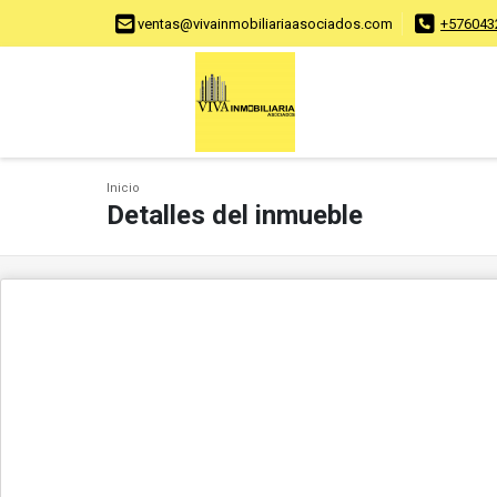
ventas@vivainmobiliariaasociados.com
+576043
Inicio
Detalles del inmueble