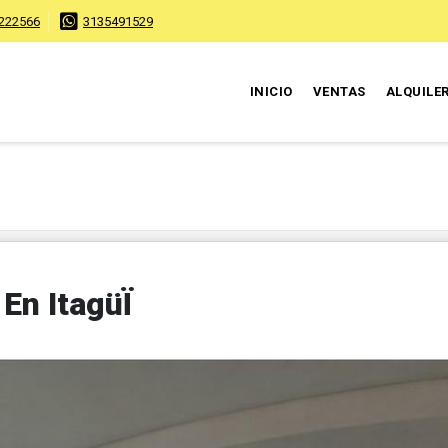
222566
3135491529
INICIO
VENTAS
ALQUILE
En ItagüÏ