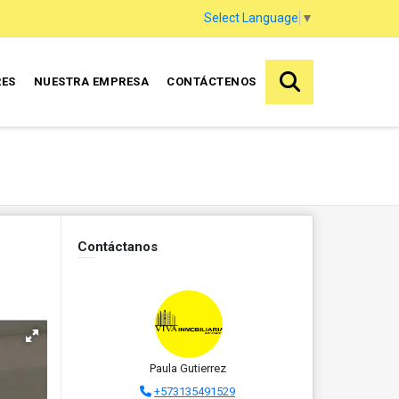
Select Language
▼
RES
NUESTRA EMPRESA
CONTÁCTENOS
Contáctanos
Paula Gutierrez
+573135491529