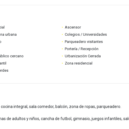
ial
Ascensor
ona urbana
Colegios / Universidades
o
Parqueadero visitantes
Portería / Recepción
úblico cercano
Urbanización Cerrada
ntil
Zona residencial
erdes
, cocina integral, sala comedor, balcón, zona de ropas, parqueadero.
nas de adultos y niños, cancha de futbol, gimnasio, juegos infantiles, sa