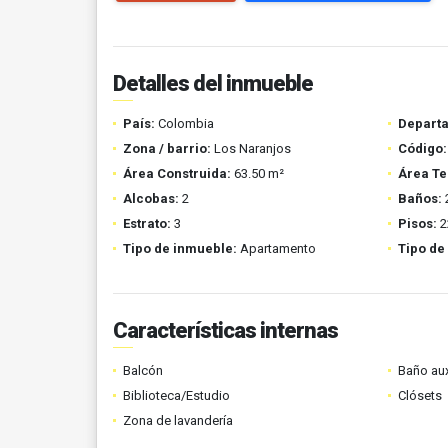
Detalles del inmueble
País:
Colombia
Depart
Zona / barrio:
Los Naranjos
Código:
Área Construida:
63.50 m²
Área Te
Alcobas:
2
Baños:
Estrato:
3
Pisos:
2
Tipo de inmueble:
Apartamento
Tipo de
Características internas
Balcón
Baño aux
Biblioteca/Estudio
Clósets
Zona de lavandería