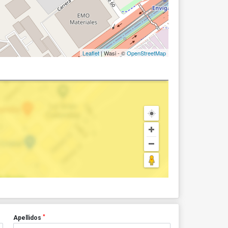
Leaflet
| Wasi - ©
OpenStreetMap
*
Apellidos