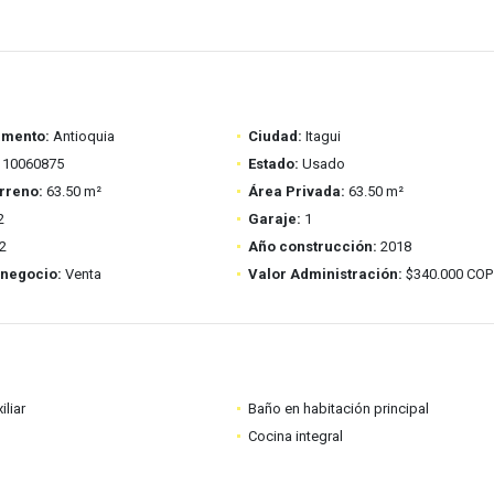
amento:
Antioquia
Ciudad:
Itagui
10060875
Estado:
Usado
rreno:
63.50 m²
Área Privada:
63.50 m²
2
Garaje:
1
2
Año construcción:
2018
 negocio:
Venta
Valor Administración:
$340.000 COP
iliar
Baño en habitación principal
Cocina integral