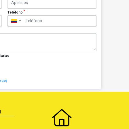
*
Teléfono
▼
iarias
cidad
N