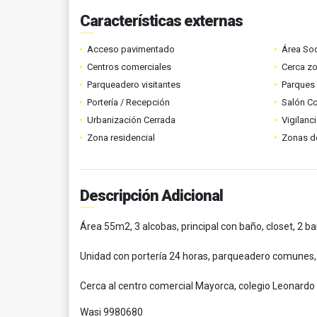
Características externas
Acceso pavimentado
Área Soc
Centros comerciales
Cerca z
Parqueadero visitantes
Parques
Portería / Recepción
Salón C
Urbanización Cerrada
Vigilanc
Zona residencial
Zonas d
Descripción Adicional
Área 55m2, 3 alcobas, principal con baño, closet, 2 b
Unidad con portería 24 horas, parqueadero comunes, p
Cerca al centro comercial Mayorca, colegio Leonardo D
Wasi 9980680