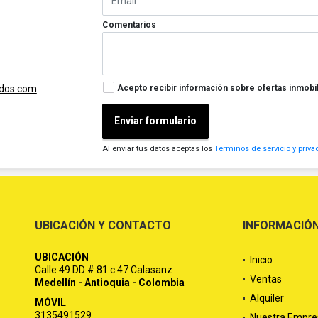
Comentarios
Acepto recibir información sobre ofertas inmobil
ados.com
Enviar formulario
Al enviar tus datos aceptas los
Términos de servicio y priva
UBICACIÓN Y CONTACTO
INFORMACIÓ
UBICACIÓN
Inicio
Calle 49 DD # 81 c 47 Calasanz
Ventas
Medellín - Antioquia - Colombia
Alquiler
MÓVIL
3135491529
Nuestra Empre