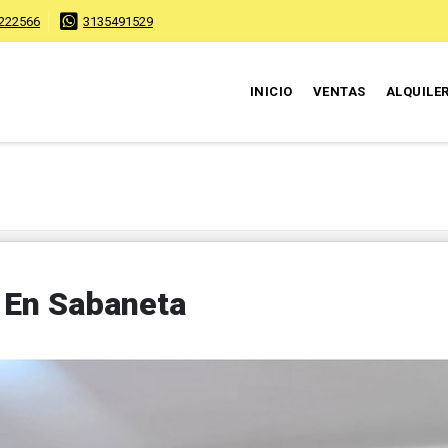
222566
3135491529
INICIO
VENTAS
ALQUILE
 En Sabaneta