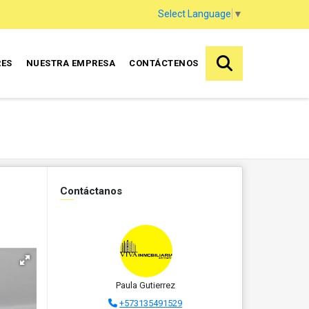
Select Language
▼
RES
NUESTRA EMPRESA
CONTÁCTENOS
Contáctanos
Paula Gutierrez
+573135491529