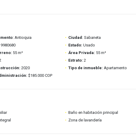
amento:
Antioquia
Ciudad:
Sabaneta
9980680
Estado:
Usado
rreno:
55 m²
Área Privada:
55 m²
2
Estrato:
2
strucción:
2020
Tipo de inmueble:
Apartamento
dministración:
$185.000 COP
iliar
Baño en habitación principal
ntegral
Zona de lavandería