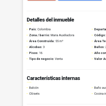
Detalles del inmueble
País:
Colombia
Depart
Zona / barrio:
Maria Auxiliadora
Código:
Área Construida:
55 m²
Área Te
Alcobas:
3
Baños:
Pisos:
16
Año con
Tipo de negocio:
Venta
Valor A
Características internas
Balcón
Baño aux
Clósets
Cocina i