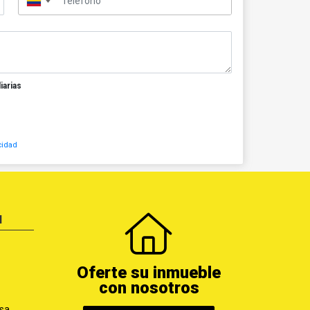
▼
iarias
cidad
N
Oferte su inmueble
con nosotros
sa