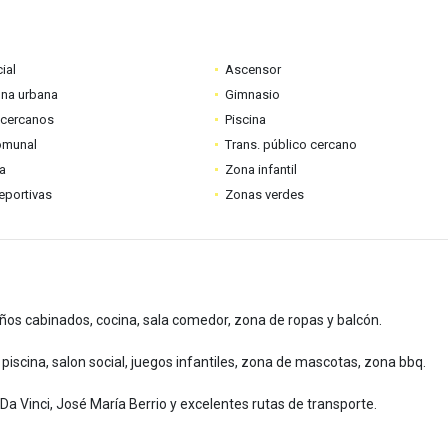
ial
Ascensor
ona urbana
Gimnasio
 cercanos
Piscina
omunal
Trans. público cercano
ia
Zona infantil
eportivas
Zonas verdes
años cabinados, cocina, sala comedor, zona de ropas y balcón.
iscina, salon social, juegos infantiles, zona de mascotas, zona bbq.
a Vinci, José María Berrio y excelentes rutas de transporte.