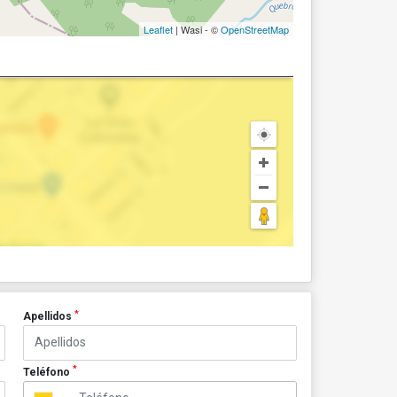
Leaflet
| Wasi - ©
OpenStreetMap
*
Apellidos
*
Teléfono