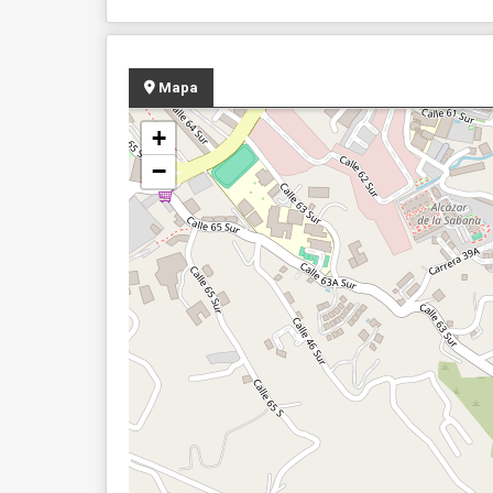
Mapa
+
−