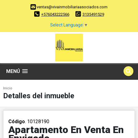
ventas@vivainmobiliariaasociados.com
+576043222566
3135491529
Select Language
▼
MENÚ
Inicio
Detalles del inmueble
Código
. 10128190
Apartamento En Venta En