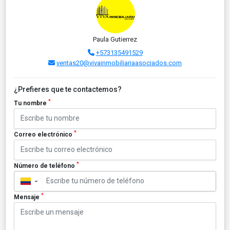
Paula Gutierrez
+573135491529
ventas20@vivainmobiliariaasociados.com
¿Prefieres que te contactemos?
*
Tu nombre
*
Correo electrónico
*
Número de teléfono
▼
*
Mensaje