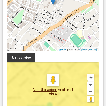
200 m
500 ft
Leaflet
| Wasi - ©
OpenStreetMap
Street View
Ver Ubicación
en
street
view