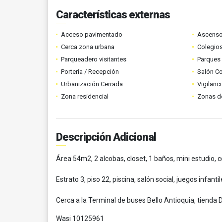
Características externas
Acceso pavimentado
Ascenso
Cerca zona urbana
Colegios
Parqueadero visitantes
Parques
Portería / Recepción
Salón C
Urbanización Cerrada
Vigilanc
Zona residencial
Zonas d
Descripción Adicional
Área 54m2, 2 alcobas, closet, 1 baños, mini estudio, c
Estrato 3, piso 22, piscina, salón social, juegos infan
Cerca a la Terminal de buses Bello Antioquia, tienda 
Wasi 10125961