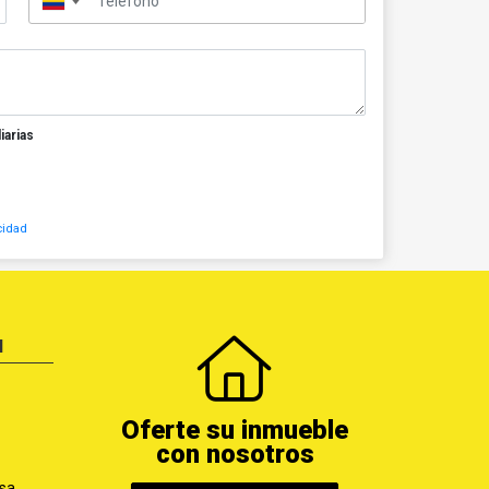
▼
iarias
cidad
N
Oferte su inmueble
con nosotros
sa