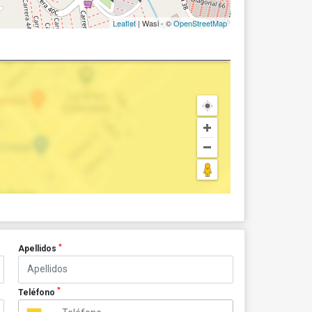
Leaflet
| Wasi - ©
OpenStreetMap
*
Apellidos
*
Teléfono