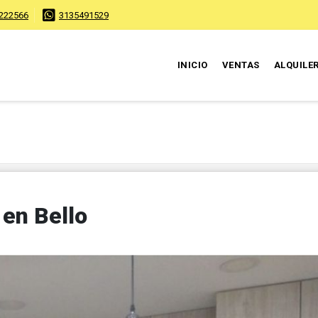
222566
3135491529
INICIO
VENTAS
ALQUILE
en Bello