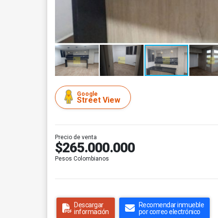
Google
Street View
Precio de venta
$265.000.000
Pesos Colombianos
Descargar
Recomendar inmueble
información
por correo electrónico