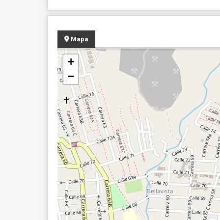
Mapa
+
−