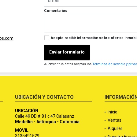
Comentarios
Acepto recibir información sobre ofertas inmobil
dos.com
Enviar formulario
Al enviar tus datos aceptas los
Términos de servicio y priva
UBICACIÓN Y CONTACTO
INFORMACIÓ
UBICACIÓN
Inicio
Calle 49 DD # 81 c 47 Calasanz
Ventas
Medellín - Antioquia - Colombia
Alquiler
MÓVIL
3135491529
Nuestra Empre