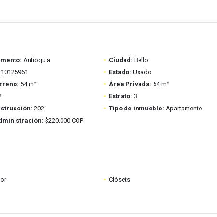
amento:
Antioquia
Ciudad:
Bello
10125961
Estado:
Usado
rreno:
54 m²
Área Privada:
54 m²
2
Estrato:
3
strucción:
2021
Tipo de inmueble:
Apartamento
dministración:
$220.000 COP
dor
Clósets